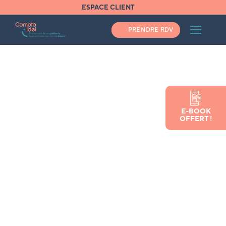
ESPACE CLIENT
PRENDRE RDV
Accueil
E-BOOK
Comment remplir sa déclaration de revenu
OFFERT !
URSSAF et Carpimko (ds pamc) en tant
qu’infirmière libérale
Comment remplir sa
déclaration de revenu
URSSAF et Carpimko (ds
pamc) en tant qu’infirmière
libérale