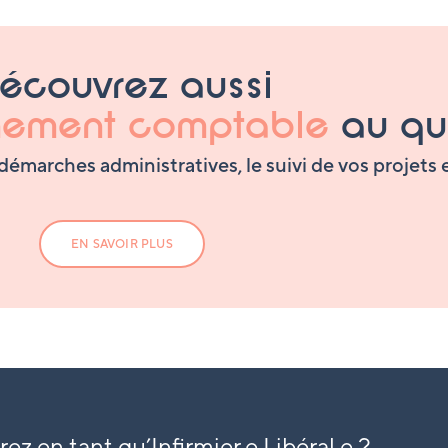
écouvrez aussi
ement comptable
au qu
émarches administratives, le suivi de vos projets e
EN SAVOIR PLUS
ez en tant qu’
Infirmier.e Libéral.e ?