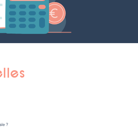
lles
ale ?