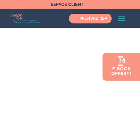
ESPACE CLIENT
PRENDRE RDV
Accueil
E-BOOK
Les conditions pour exercer en tant qu’infirmière
OFFERT !
libérale
Les conditions pour exercer
en tant qu’infirmière libérale
Vous avez besoin d'un expert comptable ?
Pas une minute à perdre, appelez-nous au
04 34 48 02 30