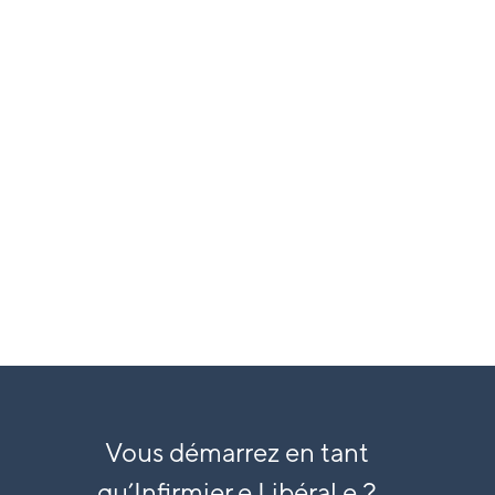
Accompagnement
comptable
dédié aux IDEL
EN SAVOIR PLUS
Vous démarrez en tant
qu’
Infirmier.e Libéral.e ?