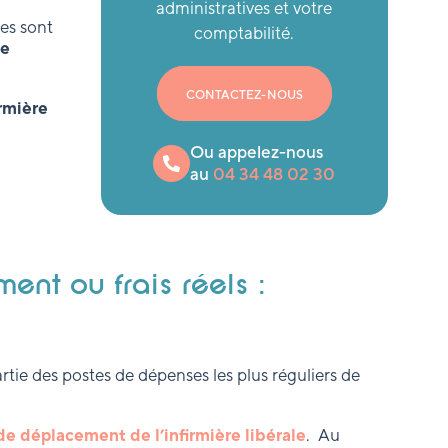
administratives et votre
es sont
comptabilité.
de
CONTACTEZ-NOUS
irmière
Ou appelez-nous
au
04 34 48 02 30
ent ou frais réels :
artie des postes de dépenses les plus réguliers de
de déplacement de l’infirmière libérale
. Au