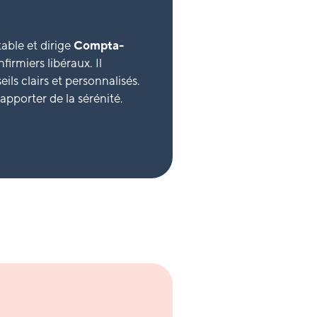
able et dirige
Compta-
firmiers libéraux. Il
ls clairs et personnalisés.
 apporter de la sérénité.