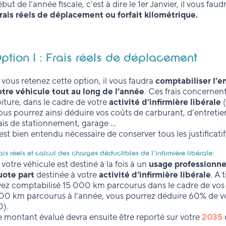
but de l’année fiscale, c’est à dire le 1er Janvier, il vous fau
frais réels de déplacement ou forfait kilométrique.
ption 1 : Frais réels de déplacement
 vous retenez cette option, il vous faudra
comptabiliser l’e
otre véhicule tout au long de l’année
. Ces frais concernen
iture, dans le cadre de votre
activité d’infirmière libérale
ous pourrez ainsi déduire vos coûts de carburant, d’entretien
rais de stationnement, garage …
 est bien entendu nécessaire de conserver tous les justificat
ais réels et calcul des charges déductibles de l’infirmière libérale
:
 votre véhicule est destiné à la fois à un
usage professionnel
uote part
destinée à votre
activité d’infirmière libérale
. A 
vez comptabilisé 15 000 km parcourus dans le cadre de vos 
00 km parcourus à l’année, vous pourrez déduire 60% de vos
0).
e montant évalué devra ensuite être reporté sur votre
2035