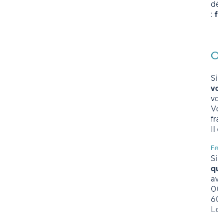
dé
:
O
Si
v
vo
V
f
Il
Fr
Si
q
a
0
6
L