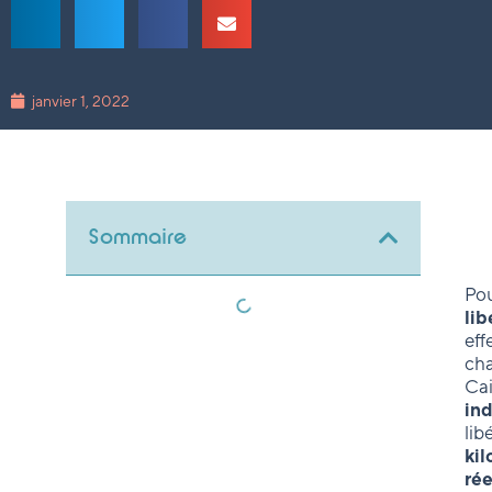
janvier 1, 2022
Sommaire
Pou
lib
eff
cha
Cai
ind
lib
kil
ré