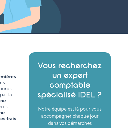
Vous recherchez
un expert
irmières
nts
comptable
courus
spécialisé IDEL ?
par la
une
ères
Notre équipe est là pour vous
me
accompagner chaque jour
es frais
dans vos démarches