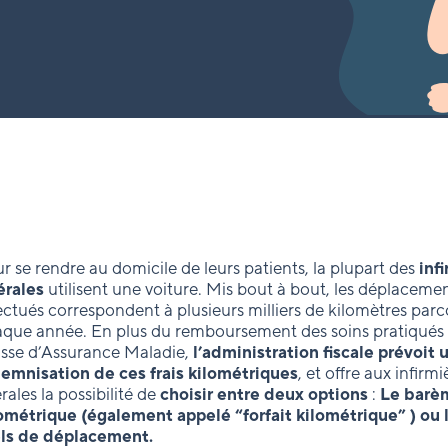
r se rendre au domicile de leurs patients, la plupart des
inf
érales
utilisent une voiture. Mis bout à bout, les déplaceme
ectués correspondent à plusieurs milliers de kilomètres par
que année. En plus du remboursement des soins pratiqués 
sse d’Assurance Maladie,
l’administration fiscale prévoit 
emnisation de ces frais kilométriques
, et offre aux infirmi
érales la possibilité de
choisir entre deux options
:
Le barè
ométrique (également appelé “forfait kilométrique” ) ou l
els de déplacement.