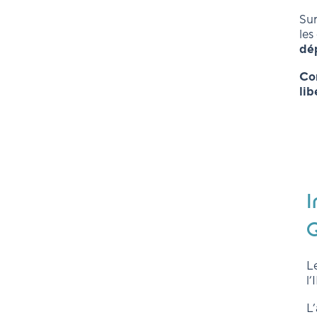
Sur
les
dé
Com
lib
I
Q
L
l’
L