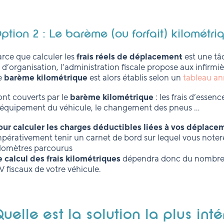
ption 2 : Le barème (ou forfait) kilométri
arce que calculer les
frais réels de déplacement
est une tâ
 d’organisation, l’administration fiscale propose aux infirmi
e
barème kilométrique
est alors établis selon un
tableau ann
ont couverts par le
barème kilométrique
: les frais d’essen
’équipement du véhicule, le changement des pneus …
our calculer les charges déductibles liées à vos déplace
mpérativement tenir un carnet de bord sur lequel vous noter
ilomètres parcourus
e calcul des frais kilométriques
dépendra donc du nombre d
V fiscaux de votre véhicule.
uelle est la solution la plus int