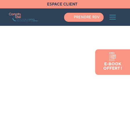
ESPACE CLIENT
PRENDRE RDV
Accueil
Nos services
Accompagnement Comptable
E-BOOK
Accompagnement
OFFERT !
comptable
infirmière
libérale et infirmiers libéraux
Nous accompagnons nos clients IDEL, infirmières et
infirmiers libéraux installés, collaborateurs ou remplaçants,
implantés partout en France.
Nous travaillons uniquement avec des IDEL et connaissons
parfaitement votre profession.