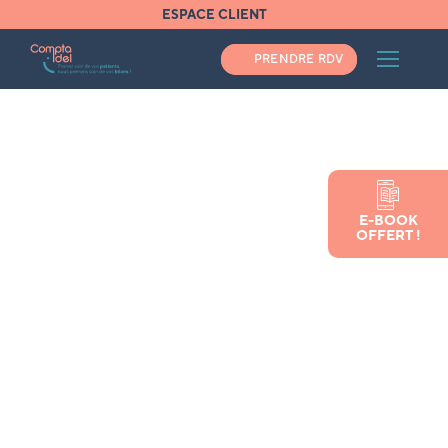
ESPACE CLIENT
PRENDRE RDV
Accueil
E-BOOK
L’infirmière libérale remplaçante et l’URSSAF
OFFERT !
L’infirmière libérale
remplaçante et l’URSSAF
Vous avez besoin d'un expert comptable ?
Pas une minute à perdre, appelez-nous au
04 34 48 02 30
VOUS AIMEZ NOTRE ARTICLE ? PARTAGEZ-