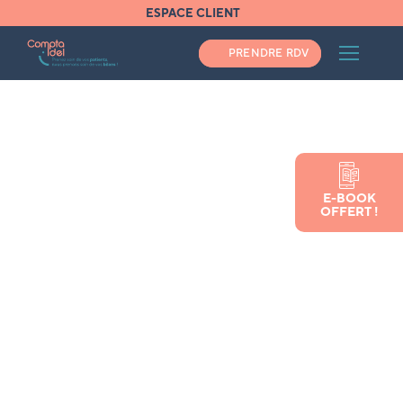
ESPACE CLIENT
PRENDRE RDV
Accueil
E-BOOK
Guide d’installation de l’infirmière libérale
OFFERT !
Guide d’installation de
l’infirmière libérale
Vous avez besoin d'un expert comptable ?
Pas une minute à perdre, appelez-nous au
04 34 48 02 30
VOUS AIMEZ NOTRE ARTICLE ? PARTAGEZ-