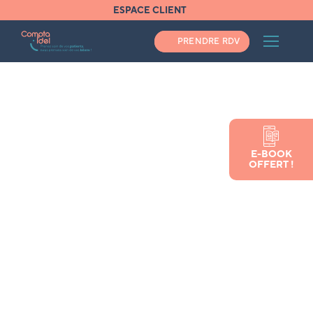
ESPACE CLIENT
PRENDRE RDV
Accueil
E-BOOK
Comment devenir infirmière libérale : démarches,
OFFERT !
statuts et conseils pratiques
Comment devenir infirmière
libérale : démarches, statuts
et conseils pratiques
Vous avez besoin d'un expert comptable ?
Pas une minute à perdre, appelez-nous au
04 34 48 02 30