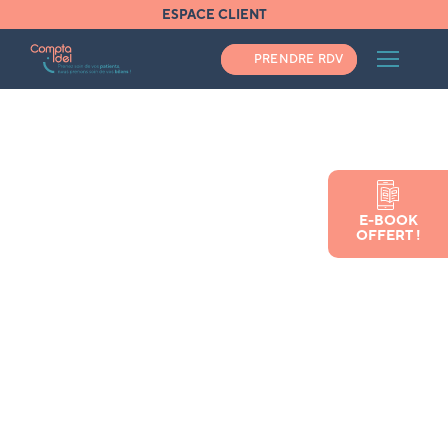
ESPACE CLIENT
PRENDRE RDV
Accueil
E-BOOK
Cumuler une deuxième activité en tant
OFFERT !
qu’infirmière libérale
Cumuler une deuxième
activité en tant qu’infirmière
libérale
Vous avez besoin d'un expert comptable ?
Pas une minute à perdre, appelez-nous au
04 34 48 02 30