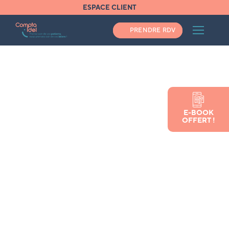
ESPACE CLIENT
PRENDRE RDV
Accueil
E-BOOK
NGAP infirmier : définition et mode d’emploi
OFFERT !
NGAP infirmier : définition et
mode d’emploi
Vous avez besoin d'un expert comptable ?
Pas une minute à perdre, appelez-nous au
04 34 48 02 30
VOUS AIMEZ NOTRE ARTICLE ? PARTAGEZ-