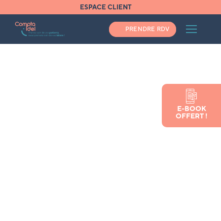
ESPACE CLIENT
PRENDRE RDV
Les
conseils
E-BOOK
OFFERT !
Compta Idel
pour les
infirmières et