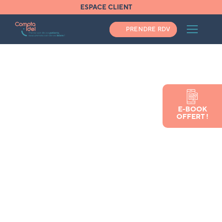
ESPACE CLIENT
PRENDRE RDV
Les
conseils
E-BOOK
OFFERT !
Compta Idel
pour les
infirmières et