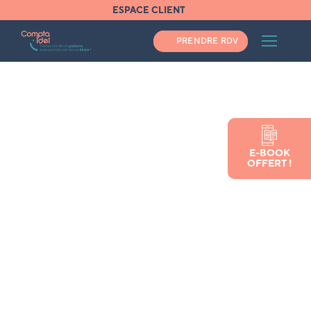
ESPACE CLIENT
PRENDRE RDV
Les
conseils
E-BOOK
OFFERT !
Compta Idel
pour les
infirmières et