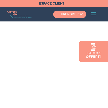
ESPACE CLIENT
PRENDRE RDV
Les
conseils
E-BOOK
OFFERT !
Compta Idel
pour les
infirmières et